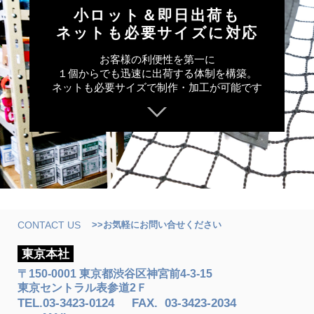
小ロット＆即日出荷も
ネットも必要サイズに対応
お客様の利便性を第一に
１個からでも迅速に出荷する体制を構築。
ネットも必要サイズで制作・加工が可能です
CONTACT US
>>お気軽にお問い合せください
東京本社
〒150-0001 東京都渋谷区神宮前4-3-15
東京セントラル表参道2Ｆ
TEL.
03-3423-0124
FAX
.
03-3423-2034