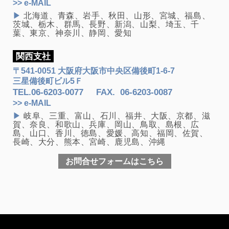
>> e-MAIL
▶
北海道、青森、岩手、秋田、山形、宮城、福島、
茨城、栃木、群馬、長野、新潟、山梨、埼玉、千
葉、東京、神奈川、静岡、愛知
関西支社
〒541-0051 大阪府大阪市中央区備後町1-6-7
三星備後町ビル5Ｆ
TEL.
06-6203-0077
FAX
.
06-6203-0087
>> e-MAIL
▶
岐阜、三重、富山、石川、福井、大阪、京都、滋
賀、奈良、和歌山、兵庫、岡山、鳥取、島根、広
島、山口、香川、徳島、愛媛、高知、福岡、佐賀、
長崎、大分、熊本、宮崎、鹿児島、沖縄
お問合せフォームはこちら