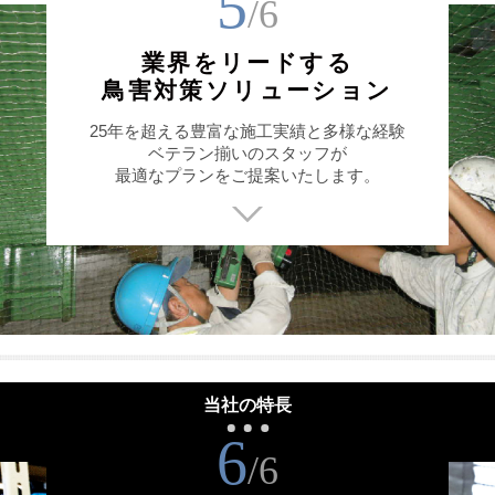
5
/6
業界をリードする
鳥害対策ソリューション
25年を超える豊富な施工実績と多様な経験
ベテラン揃いのスタッフが
最適なプランをご提案いたします。
当社の特長
6
/6