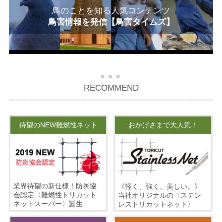
鳥のことを知る人気コンテンツ
鳥害情報を発信【鳥害タイムズ】
RECOMMEND
待望のNEW難燃性ネット
おかげさまで大人気！
業界待望の新仕様！防炎協
《軽く、強く、美しい。》
会認定〈難燃性トリカット
当社オリジナルの〈ステン
ネットスーパー〉誕生
レストリカットネット〉