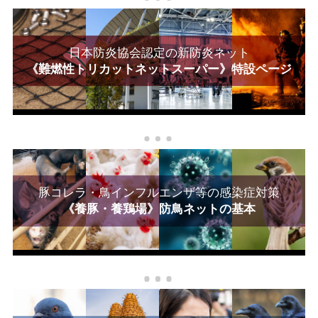
日本防炎協会認定の新防炎ネット
《難燃性トリカットネットスーパー》特設ページ
豚コレラ・鳥インフルエンザ等の感染症対策
《養豚・養鶏場》防鳥ネットの基本