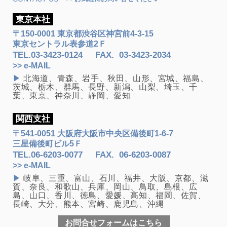
東京本社
〒150-0001 東京都渋谷区神宮前4-3-15
東京セントラル表参道2Ｆ
TEL.
03-3423-0124
FAX
.
03-3423-2034
>> e-MAIL
▶
北海道、青森、岩手、秋田、山形、宮城、福島、
茨城、栃木、群馬、長野、新潟、山梨、埼玉、千
葉、東京、神奈川、静岡、愛知
関西支社
〒541-0051 大阪府大阪市中央区備後町1-6-7
三星備後町ビル5Ｆ
TEL.
06-6203-0077
FAX
.
06-6203-0087
>> e-MAIL
▶
岐阜、三重、富山、石川、福井、大阪、京都、滋
賀、奈良、和歌山、兵庫、岡山、鳥取、島根、広
島、山口、香川、徳島、愛媛、高知、福岡、佐賀、
長崎、大分、熊本、宮崎、鹿児島、沖縄
お問合せフォームはこちら