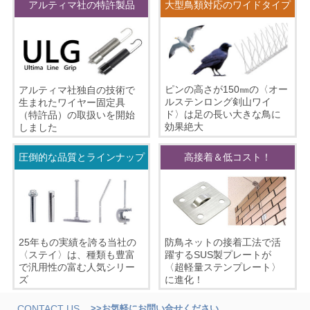
アルティマ社の特許製品
大型鳥類対応のワイドタイプ
ピンの高さが150㎜の〈オー
アルティマ社独自の技術で
ルステンロング剣山ワイ
生まれたワイヤー固定具
ド〉は足の長い大きな鳥に
（特許品）の取扱いを開始
効果絶大
しました
圧倒的な品質とラインナップ
高接着＆低コスト！
25年もの実績を誇る当社の
防鳥ネットの接着工法で活
〈ステイ〉は、種類も豊富
躍するSUS製プレートが
で汎用性の富む人気シリー
〈超軽量ステンプレート〉
ズ
に進化！
CONTACT US
>>お気軽にお問い合せください