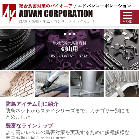
鳩対策等の鳥害資材
剣山用
BIRD CONTROL ITEMS
防鳥アイテム別に紹介
防鳥ネットからステイシリーズまで、カテゴリー別にま
とめました。
豊富なラインナップ
より高いレベルの鳥害対策を実現するために多種多様な
商品を取り揃えております。