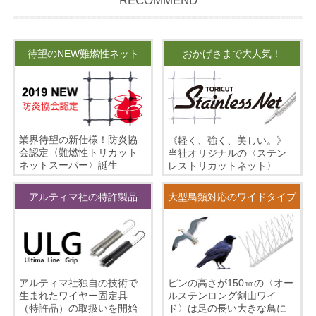
RECOMMEND
待望のNEW難燃性ネット
おかげさまで大人気！
業界待望の新仕様！防炎協
《軽く、強く、美しい。》
会認定〈難燃性トリカット
当社オリジナルの〈ステン
ネットスーパー〉誕生
レストリカットネット〉
アルティマ社の特許製品
大型鳥類対応のワイドタイプ
ピンの高さが150㎜の〈オー
アルティマ社独自の技術で
ルステンロング剣山ワイ
生まれたワイヤー固定具
ド〉は足の長い大きな鳥に
（特許品）の取扱いを開始