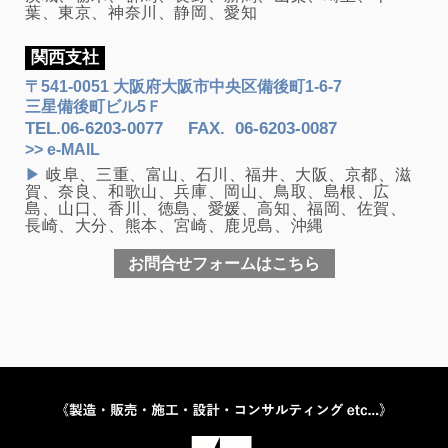
葉、東京、神奈川、静岡、愛知
関西支社
〒541-0051 大阪府大阪市中央区備後町1-6-7
三星備後町ビル5Ｆ
TEL.
06-6203-0077
FAX
.
06-6203-0087
>> e-MAIL
▶
岐阜、三重、富山、石川、福井、大阪、京都、滋
賀、奈良、和歌山、兵庫、岡山、鳥取、島根、広
島、山口、香川、徳島、愛媛、高知、福岡、佐賀、
長崎、大分、熊本、宮崎、鹿児島、沖縄
お問合せフォームはこちら