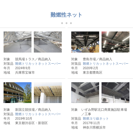
難燃性ネット
対象
競馬場トラス／商品納入
対象
豊島市場／商品納入
対策品
難燃トリカットネットスーパー
対策品
難燃トリカットネットスーパー
年月
2024年9月
年月
2020年2月
地域
兵庫県宝塚市
地域
東京都豊島区
対象
新国立競技場／商品納入
対象
いずみ野駅北口商業施設駐車場
対策品
難燃トリカットネットスーパー
／工事
年月
2019年10月
対策品
難燃ヨリ線ネット
地域
東京都渋谷区・新宿区
年月
2017年11月
地域
神奈川県横浜市