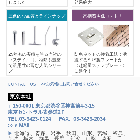
効果絶大
しました
圧倒的な品質とラインナップ
高接着＆低コスト！
25年もの実績を誇る当社の
防鳥ネットの接着工法で活
〈ステイ〉は、種類も豊富
躍するSUS製プレートが
で汎用性の富む人気シリー
〈超軽量ステンプレート〉
ズ
に進化！
CONTACT US
>>お気軽にお問い合せください
東京本社
〒150-0001 東京都渋谷区神宮前4-3-15
東京セントラル表参道2Ｆ
TEL.
03-3423-0124
FAX
.
03-3423-2034
>> e-MAIL
▶
北海道、青森、岩手、秋田、山形、宮城、福島、
茨城、栃木、群馬、長野、新潟、山梨、埼玉、千