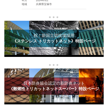
年月
2024年9月
年月
2020
地域
兵庫県宝塚市
地域
東京
祝！新国立競技場採用
《ステンレス トリカットネット》特設ページ
日本防炎協会認定の新防炎ネット
《難燃性トリカットネットスーパー》特設ページ