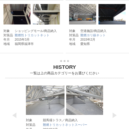
対象
ショッピングモール/商品納入
対象
空港施設/商品納入
対策品
難燃性トリカットネット
対策品
難燃ヨリ線ネット
年月
2015年3月
年月
2015年2月
地域
福岡県福津市
地域
愛知県
HISTORY
一覧は上の商品カテゴリーをお選びください
対象
競馬場トラス／商品納入
対象
豊島
対策品
難燃トリカットネットスーパー
対策品
難燃