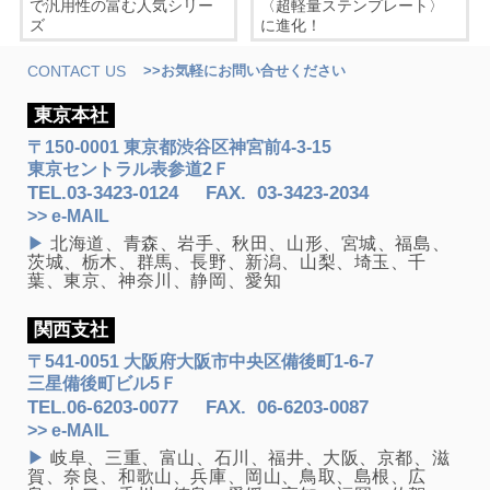
で汎用性の富む人気シリー
〈超軽量ステンプレート〉
ズ
に進化！
CONTACT US
>>お気軽にお問い合せください
東京本社
〒150-0001 東京都渋谷区神宮前4-3-15
東京セントラル表参道2Ｆ
TEL.
03-3423-0124
FAX
.
03-3423-2034
>> e-MAIL
▶
北海道、青森、岩手、秋田、山形、宮城、福島、
茨城、栃木、群馬、長野、新潟、山梨、埼玉、千
葉、東京、神奈川、静岡、愛知
関西支社
〒541-0051 大阪府大阪市中央区備後町1-6-7
三星備後町ビル5Ｆ
TEL.
06-6203-0077
FAX
.
06-6203-0087
>> e-MAIL
▶
岐阜、三重、富山、石川、福井、大阪、京都、滋
賀、奈良、和歌山、兵庫、岡山、鳥取、島根、広