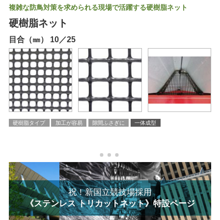
複雑な防鳥対策を求められる現場で活躍する硬樹脂ネット
硬樹脂ネット
目合（㎜） 10／25
硬樹脂タイプ
加工が容易
隙間ふさぎに
一体成型
祝！新国立競技場採用
《ステンレス トリカットネット》特設ページ