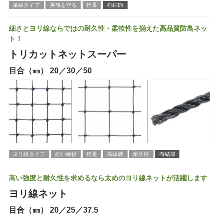
単線タイプ
美観を守る
軽量
有結節
細さとヨリ線ならではの耐久性・柔軟性を揃えた高品質防鳥ネッ
ト！
トリカットネットスーパー
目合（㎜） 20／30／50
ヨリ線タイプ
細い線径
軽量
高級感
耐久性
有結節
高い強度と耐久性を求めるなら太めのヨリ線ネットが活躍します
ヨリ線ネット
目合（㎜） 20／25／37.5