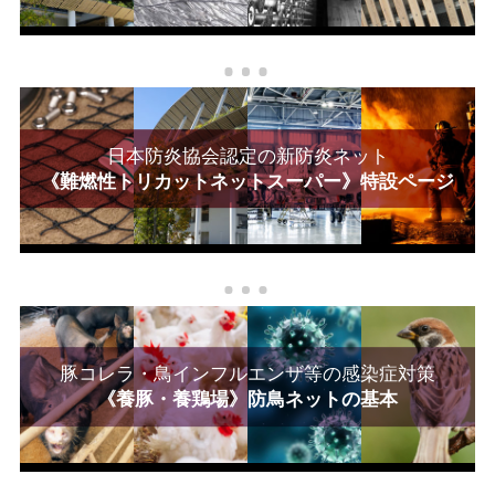
日本防炎協会認定の新防炎ネット
《難燃性トリカットネットスーパー》特設ページ
豚コレラ・鳥インフルエンザ等の感染症対策
《養豚・養鶏場》防鳥ネットの基本