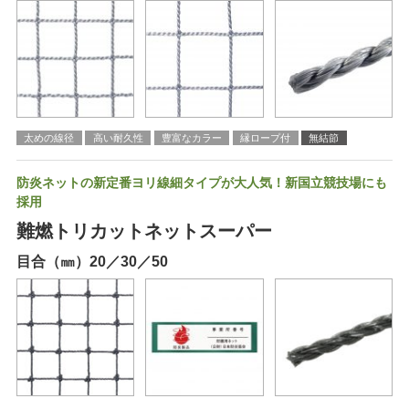
太めの線径
高い耐久性
豊富なカラー
縁ロープ付
無結節
防炎ネットの新定番ヨリ線細タイプが大人気！新国立競技場にも
採用
難燃トリカットネットスーパー
目合（㎜）20／30／50