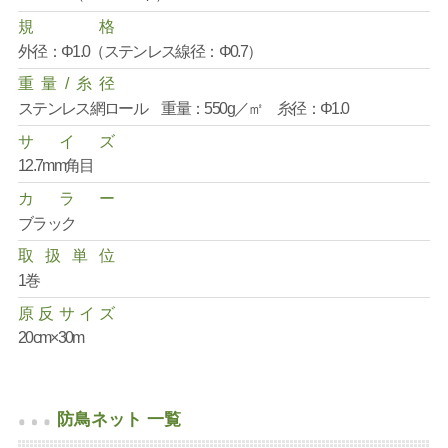
規
格
外径：Φ1.0（ステンレス線径：Φ0.7）
重
量
/
糸
径
ステンレス網ロール 重量：550g／㎡ 糸径：Φ1.0
サ
イ
ズ
12.7mm角目
カ
ラ
ー
ブラック
取
扱
単
位
1巻
原
反
サ
イ
ズ
20cm×30m
防鳥ネット 一覧