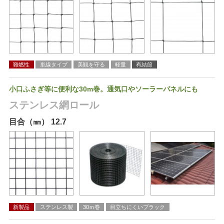
難燃性
単線タイプ
美観を守る
軽量
有結節
小口ふさぎ等に便利な30m巻。通気口やソーラーパネルにも
ステンレス網ロール
目合（㎜） 12.7
新製品
ステンレス製
30ｍ巻
目立ちにくいブラック