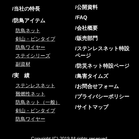
公開資料
当社の特長
FAQ
防鳥アイテム
会社概要
防鳥ネット
販売部門
剣山・ピンタイプ
防鳥ワイヤー
ステンレスネット特設
ページ
ステイシリーズ
副資材
防災ネット特設ページ
実 績
鳥害タイムズ
ステンレスネット
お問合せフォーム
難燃性ネット
プライバシーポリシー
防鳥ネット（一般）
サイトマップ
剣山・ピンタイプ
防鳥ワイヤー
Copyright (C) 2019 All rights reserved.