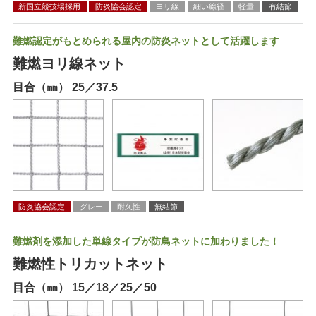
新国立競技場採用
防炎協会認定
ヨリ線
細い線径
軽量
有結節
難燃認定がもとめられる屋内の防炎ネットとして活躍します
難燃ヨリ線ネット
目合（㎜） 25／37.5
防炎協会認定
グレー
耐久性
無結節
難燃剤を添加した単線タイプが防鳥ネットに加わりました！
難燃性トリカットネット
目合（㎜） 15／18／25／50