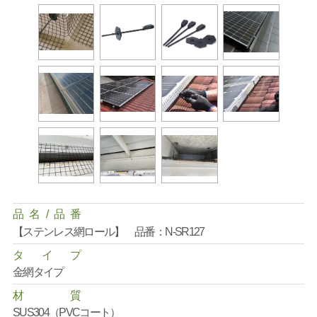
品
名
/
品
番
【ステンレス網ロール】 品番：N-SR127
タ
イ
プ
金網タイプ
材
質
SUS304（PVCコート）