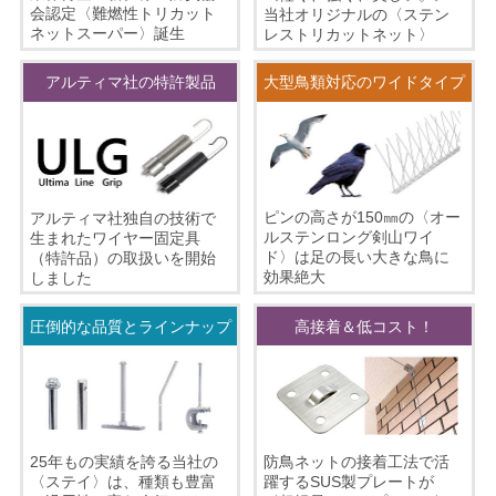
会認定〈難燃性トリカット
当社オリジナルの〈ステン
ネットスーパー〉誕生
レストリカットネット〉
アルティマ社の特許製品
大型鳥類対応のワイドタイプ
ピンの高さが150㎜の〈オー
アルティマ社独自の技術で
ルステンロング剣山ワイ
生まれたワイヤー固定具
ド〉は足の長い大きな鳥に
（特許品）の取扱いを開始
効果絶大
しました
圧倒的な品質とラインナップ
高接着＆低コスト！
25年もの実績を誇る当社の
防鳥ネットの接着工法で活
〈ステイ〉は、種類も豊富
躍するSUS製プレートが