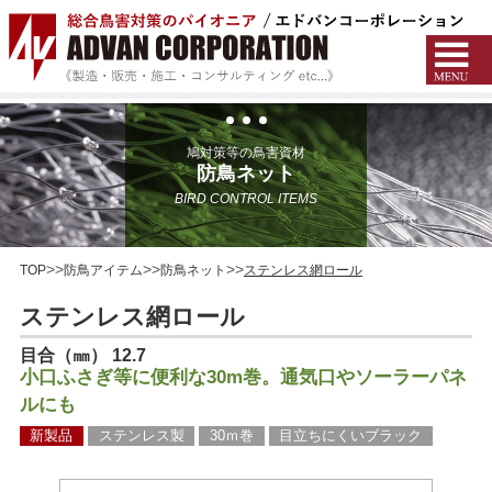
鳩対策等の鳥害資材
防鳥ネット
BIRD CONTROL ITEMS
TOP
防鳥アイテム
防鳥ネット
ステンレス網ロール
ステンレス網ロール
目合（㎜） 12.7
小口ふさぎ等に便利な30m巻。通気口やソーラーパネ
ルにも
新製品
ステンレス製
30ｍ巻
目立ちにくいブラック