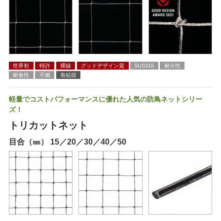
世界初
特許
裸線
グッドデザイン賞
SUS316
耐火性
耐食性
不燃
有結節
軽量でコストパフォーマンスに優れた人気の防鳥ネットシリー
ズ！
トリカットネット
目合（㎜） 15／20／30／40／50