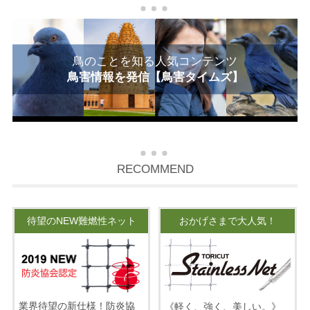
鳥のことを知る人気コンテンツ
鳥害情報を発信【鳥害タイムズ】
RECOMMEND
待望のNEW難燃性ネット
おかげさまで大人気！
業界待望の新仕様！防炎協
《軽く、強く、美しい。》