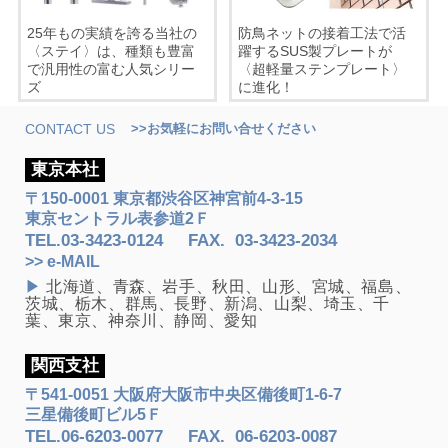
25年もの実績を誇る当社の
防鳥ネットの接着工法で活
〈ステイ〉は、種類も豊富
躍するSUS製プレートが
で汎用性の富む人気シリー
〈超軽量ステンプレート〉
ズ
に進化！
CONTACT US
>>お気軽にお問い合せください
東京本社
〒150-0001 東京都渋谷区神宮前4-3-15
東京セントラル表参道2Ｆ
TEL.
03-3423-0124
FAX
.
03-3423-2034
>> e-MAIL
▶
北海道、青森、岩手、秋田、山形、宮城、福島、
茨城、栃木、群馬、長野、新潟、山梨、埼玉、千
葉、東京、神奈川、静岡、愛知
関西支社
〒541-0051 大阪府大阪市中央区備後町1-6-7
三星備後町ビル5Ｆ
TEL.
06-6203-0077
FAX
.
06-6203-0087