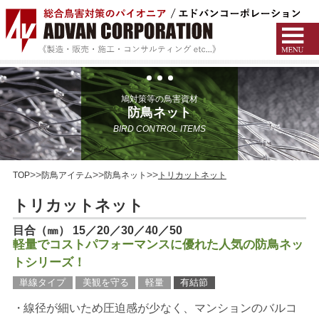
鳩対策等の鳥害資材
防鳥ネット
BIRD CONTROL ITEMS
TOP
防鳥アイテム
防鳥ネット
トリカットネット
トリカットネット
目合（㎜） 15／20／30／40／50
軽量でコストパフォーマンスに優れた人気の防鳥ネッ
トシリーズ！
単線タイプ
美観を守る
軽量
有結節
線径が細いため圧迫感が少なく、マンションのバルコ