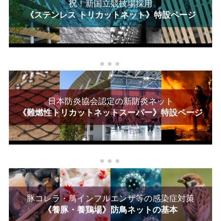
祝！新国立競技場採用
《ステンレス トリカットネット》特設ページ
日本防炎協会認定の新防炎ネット
《難燃性トリカットネットスーパー》特設ページ
豚コレラ・鳥インフルエンザ等の感染症対策
《養豚・養鶏場》防鳥ネットの基本