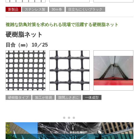
新製品
ステンレス製
30ｍ巻
目立ちにくいブラック
複雑な防鳥対策を求められる現場で活躍する硬樹脂ネット
硬樹脂ネット
目合（㎜） 10／25
硬樹脂タイプ
加工が容易
隙間ふさぎに
一体成型