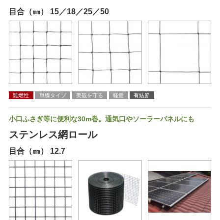
目合（㎜） 15／18／25／50
難燃性
単線タイプ
美観を守る
軽量
有結節
小口ふさぎ等に便利な30m巻。通気口やソーラーパネルにも
ステンレス網ロール
目合（㎜） 12.7