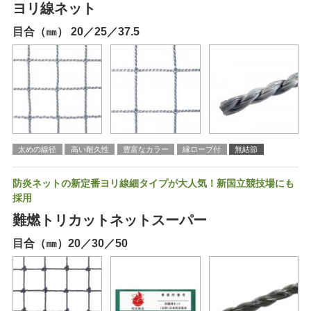
ヨリ線ネット
目合（㎜） 20／25／37.5
太めの線径
高い耐久性
豊富なカラー
縁ロープ付
無結節
防炎ネットの新定番ヨリ線細タイプが大人気！新国立競技場にも
採用
難燃トリカットネットスーパー
目合（㎜）20／30／50