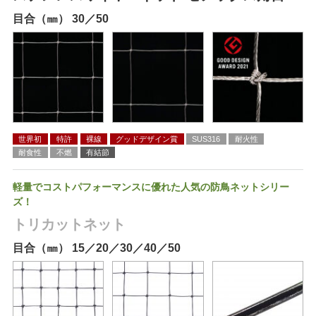
目合（㎜） 30／50
世界初
特許
裸線
グッドデザイン賞
SUS316
耐火性
耐食性
不燃
有結節
軽量でコストパフォーマンスに優れた人気の防鳥ネットシリー
ズ！
トリカットネット
目合（㎜） 15／20／30／40／50