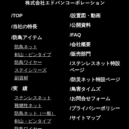
TOP
設置図・動画
公開資料
当社の特長
FAQ
防鳥アイテム
会社概要
防鳥ネット
販売部門
剣山・ピンタイプ
防鳥ワイヤー
ステンレスネット特設
ページ
ステイシリーズ
副資材
防災ネット特設ページ
実 績
鳥害タイムズ
ステンレスネット
お問合せフォーム
難燃性ネット
プライバシーポリシー
防鳥ネット（一般）
サイトマップ
剣山・ピンタイプ
防鳥ワイヤー