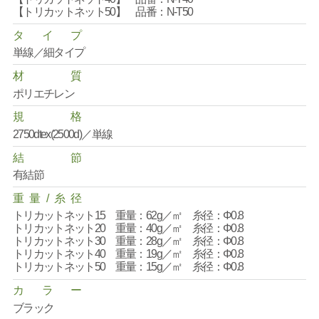
【トリカットネット50】 品番：N-T50
タ
イ
プ
単線／細タイプ
材
質
ポリエチレン
規
格
2750dtex(2500d)／単線
結
節
有結節
重
量
/
糸
径
トリカットネット15 重量：62g／㎡ 糸径：Φ0.8
トリカットネット20 重量：40g／㎡ 糸径：Φ0.8
トリカットネット30 重量：28g／㎡ 糸径：Φ0.8
トリカットネット40 重量：19g／㎡ 糸径：Φ0.8
トリカットネット50 重量：15g／㎡ 糸径：Φ0.8
カ
ラ
ー
ブラック