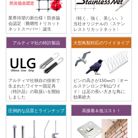
業界待望の新仕様！防炎協
《軽く、強く、美しい。》
会認定〈難燃性トリカット
当社オリジナルの〈ステン
ネットスーパー〉誕生
レストリカットネット〉
アルティマ社の特許製品
大型鳥類対応のワイドタイプ
ピンの高さが150㎜の〈オー
アルティマ社独自の技術で
ルステンロング剣山ワイ
生まれたワイヤー固定具
ド〉は足の長い大きな鳥に
（特許品）の取扱いを開始
効果絶大
しました
圧倒的な品質とラインナップ
高接着＆低コスト！