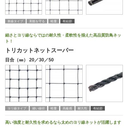
単線タイプ
美観を守る
軽量
有結節
細さとヨリ線ならではの耐久性・柔軟性を揃えた高品質防鳥ネッ
ト！
トリカットネットスーパー
目合（㎜） 20／30／50
ヨリ線タイプ
細い線径
軽量
高級感
耐久性
有結節
高い強度と耐久性を求めるなら太めのヨリ線ネットが活躍します