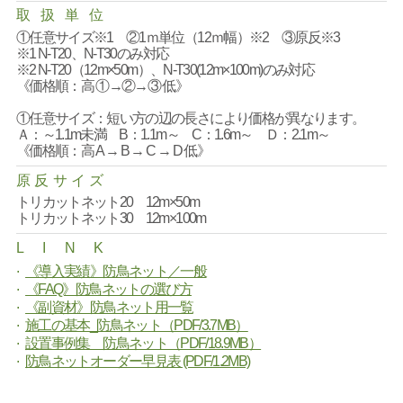
取
扱
単
位
①任意サイズ※1 ②1ｍ単位（12ｍ幅）※2 ③原反※3
※1 N-T20、N-T30のみ対応
※2 N-T20（12m×50m）、N-T30(12m×100m)のみ対応
《価格順：高 ①→②→③ 低》
①任意サイズ：短い方の辺の長さにより価格が異なります。
Ａ：～1.1m未満 B：1.1m～ C：1.6m～ Ｄ：2.1m～
《価格順：高 A → B → C → D 低》
原
反
サ
イ
ズ
トリカットネット20 12m×50m
トリカットネット30 12m×100m
L
I
N
K
《導入実績》防鳥ネット／一般
《FAQ》防鳥ネットの選び方
《副資材》防鳥ネット用一覧
施工の基本_防鳥ネット（PDF/3.7MB）
設置事例集 防鳥ネット（PDF/18.9MB）
防鳥ネットオーダー早見表 (PDF/1.2MB)