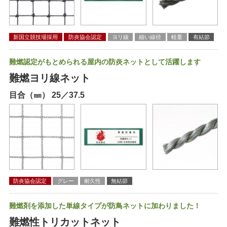
新国立競技場採用
防炎協会認定
ヨリ線
細い線径
軽量
有結節
難燃認定がもとめられる屋内の防炎ネットとして活躍します
難燃ヨリ線ネット
目合（㎜） 25／37.5
防炎協会認定
グレー
耐久性
無結節
難燃剤を添加した単線タイプが防鳥ネットに加わりました！
難燃性トリカットネット