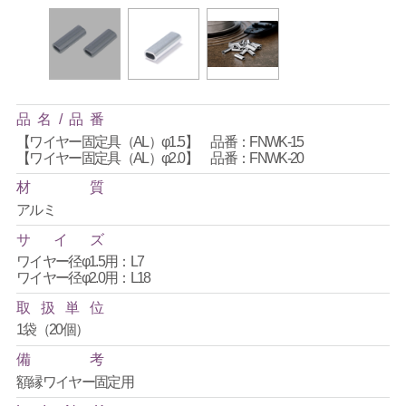
品
名
/
品
番
【ワイヤー固定具（AL）φ1.5】 品番：FNWK-15
【ワイヤー固定具（AL）φ2.0】 品番：FNWK-20
材
質
アルミ
サ
イ
ズ
ワイヤー径φ1.5用：L7
ワイヤー径φ2.0用：L18
取
扱
単
位
1袋（20個）
備
考
額縁ワイヤー固定用