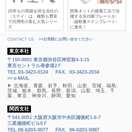
25年もの実績を誇る当社の
防鳥ネットの接着工法で活
〈ステイ〉は、種類も豊富
躍するSUS製プレートが
で汎用性の富む人気シリー
〈超軽量ステンプレート〉
ズ
に進化！
CONTACT US
>>お気軽にお問い合せください
東京本社
〒150-0001 東京都渋谷区神宮前4-3-15
東京セントラル表参道2Ｆ
TEL.
03-3423-0124
FAX
.
03-3423-2034
>> e-MAIL
▶
北海道、青森、岩手、秋田、山形、宮城、福島、
茨城、栃木、群馬、長野、新潟、山梨、埼玉、千
葉、東京、神奈川、静岡、愛知
関西支社
〒541-0051 大阪府大阪市中央区備後町1-6-7
三星備後町ビル5Ｆ
TEL.
06-6203-0077
FAX
.
06-6203-0087