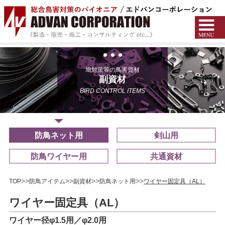
鳩対策等の鳥害資材
副資材
BIRD CONTROL ITEMS
防鳥ネット用
剣山用
防鳥ワイヤー用
共通資材
TOP
防鳥アイテム
副資材
防鳥ネット用
ワイヤー固定具（AL）
ワイヤー固定具（AL）
ワイヤー径φ1.5用／φ2.0用