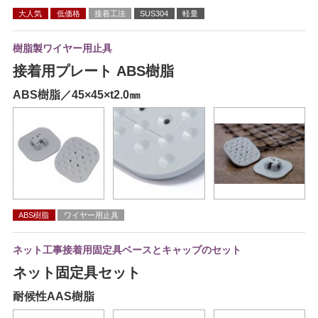
大人気
低価格
接着工法
SUS304
軽量
樹脂製ワイヤー用止具
接着用プレート ABS樹脂
ABS樹脂／45×45×t2.0㎜
ABS樹脂
ワイヤー用止具
ネット工事接着用固定具ベースとキャップのセット
ネット固定具セット
耐候性AAS樹脂