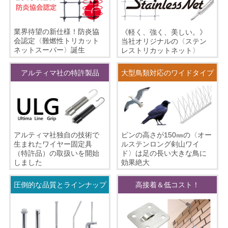
業界待望の新仕様！防炎協
《軽く、強く、美しい。》
会認定〈難燃性トリカット
当社オリジナルの〈ステン
ネットスーパー〉誕生
レストリカットネット〉
アルティマ社の特許製品
大型鳥類対応のワイドタイプ
ピンの高さが150㎜の〈オー
アルティマ社独自の技術で
ルステンロング剣山ワイ
生まれたワイヤー固定具
ド〉は足の長い大きな鳥に
（特許品）の取扱いを開始
効果絶大
しました
圧倒的な品質とラインナップ
高接着＆低コスト！