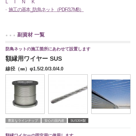
L
I
N
K
施工の基本_防鳥ネット（PDF/3.7MB）
副資材 一覧
防鳥ネットの施工箇所にあわせて設置します
額縁用ワイヤー SUS
線径（㎜）φ1.5/2.0/3.0/4.0
豊富なラインナップ
安心の国内産
SUS304製
額縁ワイヤーの固定用に使用します