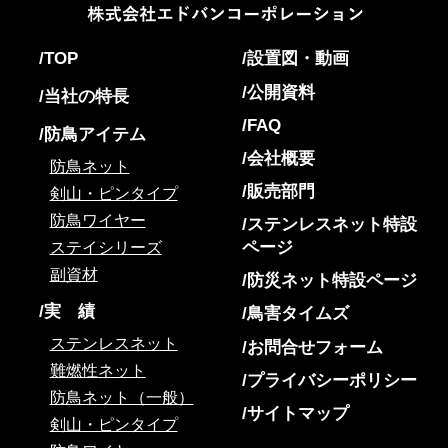
TOP
設置図・動画
公開資料
当社の特長
FAQ
防鳥アイテム
会社概要
防鳥ネット
販売部門
剣山・ピンタイプ
防鳥ワイヤー
ステンレスネット特設
ページ
ステイシリーズ
副資材
防災ネット特設ページ
実 績
鳥害タイムズ
ステンレスネット
お問合せフォーム
難燃性ネット
プライバシーポリシー
防鳥ネット（一般）
サイトマップ
剣山・ピンタイプ