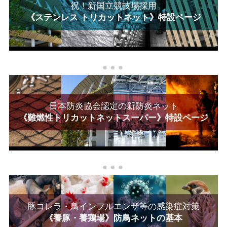
祝！新国立競技場採用
《ステンレス トリカットネット》特設ページ
日本防炎協会認定の新防炎ネット
《難燃性トリカットネットスーパー》特設ページ
豚コレラ・鳥インフルエンザ等の感染症対策
《養豚・養鶏場》防鳥ネットの基本