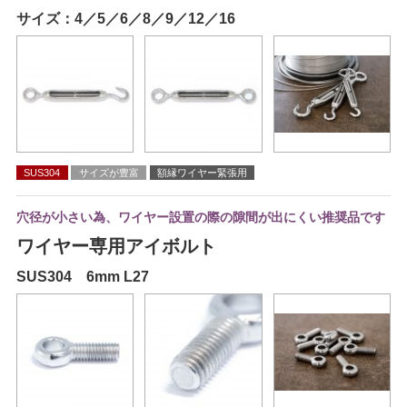
サイズ：4／5／6／8／9／12／16
SUS304
サイズが豊富
額縁ワイヤー緊張用
穴径が小さい為、ワイヤー設置の際の隙間が出にくい推奨品です
ワイヤー専用アイボルト
SUS304 6mm L27