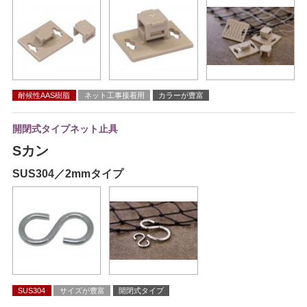
耐候性AAS樹脂
ネット工事接着用
カラーが豊富
開閉式タイプネット止具
Sカン
SUS304／2mmタイプ
SUS304
サイズが豊富
開閉式タイプ