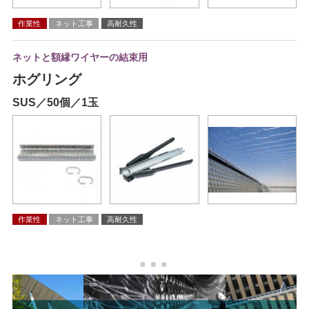
作業性
ネット工事
高耐久性
ネットと額縁ワイヤーの結束用
ホグリング
SUS／50個／1玉
作業性
ネット工事
高耐久性