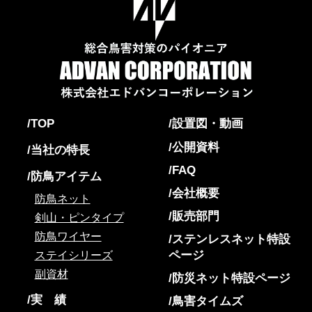
TOP
設置図・動画
公開資料
当社の特長
FAQ
防鳥アイテム
会社概要
防鳥ネット
販売部門
剣山・ピンタイプ
防鳥ワイヤー
ステンレスネット特設
ページ
ステイシリーズ
副資材
防災ネット特設ページ
実 績
鳥害タイムズ