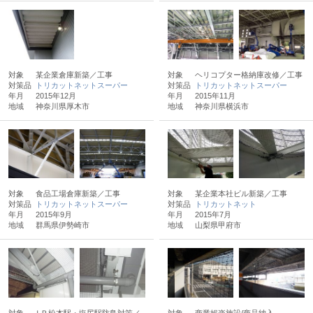
対象
某企業倉庫新築／工事
対象
ヘリコプター格納庫改修／工事
対策品
トリカットネットスーパー
対策品
トリカットネットスーパー
年月
2015年12月
年月
2015年11月
地域
神奈川県厚木市
地域
神奈川県横浜市
対象
食品工場倉庫新築／工事
対象
某企業本社ビル新築／工事
対策品
トリカットネットスーパー
対策品
トリカットネット
年月
2015年9月
年月
2015年7月
地域
群馬県伊勢崎市
地域
山梨県甲府市
対象
ＪＲ松本駅・塩尻駅防鳥対策／
対象
商業娯楽施設/商品納入