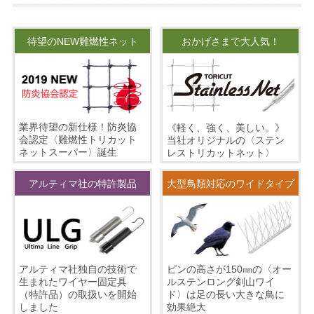
待望のNEW難燃性ネット
おかげさまで大人気！
業界待望の新仕様！防炎協
《軽く、強く、美しい。》
会認定〈難燃性トリカット
当社オリジナルの〈ステン
ネットスーパー〉誕生
レストリカットネット〉
アルティマ社の特許製品
大型鳥類対応のワイドタイプ
ピンの高さが150㎜の〈オー
アルティマ社独自の技術で
ルステンロング剣山ワイ
生まれたワイヤー固定具
ド〉は足の長い大きな鳥に
（特許品）の取扱いを開始
効果絶大
しました