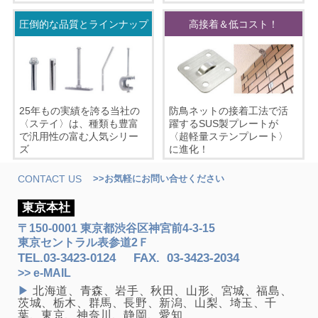
圧倒的な品質とラインナップ
高接着＆低コスト！
25年もの実績を誇る当社の
防鳥ネットの接着工法で活
〈ステイ〉は、種類も豊富
躍するSUS製プレートが
で汎用性の富む人気シリー
〈超軽量ステンプレート〉
ズ
に進化！
CONTACT US
>>お気軽にお問い合せください
東京本社
〒150-0001 東京都渋谷区神宮前4-3-15
東京セントラル表参道2Ｆ
TEL.
03-3423-0124
FAX
.
03-3423-2034
>> e-MAIL
▶
北海道、青森、岩手、秋田、山形、宮城、福島、
茨城、栃木、群馬、長野、新潟、山梨、埼玉、千
葉、東京、神奈川、静岡、愛知