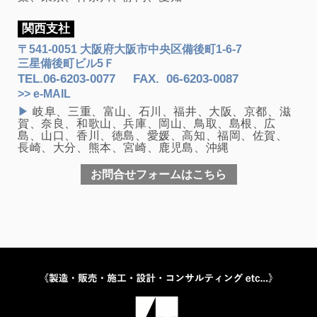
関西支社
〒541-0051 大阪府大阪市中央区備後町1-6-7
三星備後町ビル5Ｆ
TEL.
06-6203-0077
FAX
.
06-6203-0087
>> e-MAIL
▶
岐阜、三重、富山、石川、福井、大阪、京都、滋
賀、奈良、和歌山、兵庫、岡山、鳥取、島根、広
島、山口、香川、徳島、愛媛、高知、福岡、佐賀、
長崎、大分、熊本、宮崎、鹿児島、沖縄
お問合せフォームはこちら