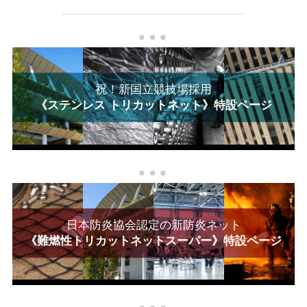
鉄代々木上原駅
祝！新国立競技場採用
《ステンレス トリカットネット》特設ページ
日本防炎協会認定の新防炎ネット
《難燃性トリカットネットスーパー》特設ページ