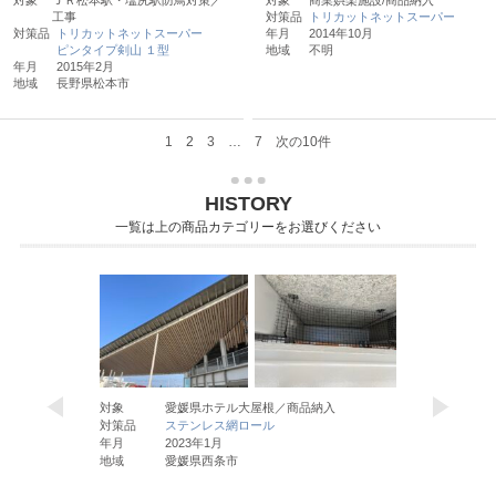
工事
対策品
トリカットネットスーパー
対策品
トリカットネットスーパー
年月
2014年10月
ピンタイプ剣山 １型
地域
不明
年月
2015年2月
地域
長野県松本市
1
2
3
…
7
次の10件
HISTORY
一覧は上の商品カテゴリーをお選びください
対象
愛媛県ホテル大屋根／商品納入
対象
横浜
パー
対策品
ステンレス網ロール
対策品
トリ
年月
2023年1月
年月
2020
16 0.81
地域
愛媛県西条市
地域
神奈