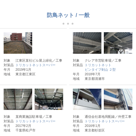
防鳥ネット / 一般
対象
江東区某社ビル屋上緑化／工事
対象
クレア市営駐車場／工事
対策品
トリカットネットスーパー
対策品
トリカットネット
年月
2019年1月
ピンタイプ剣山 ２型
地域
東京都江東区
年月
2018年7月
地域
東京都清瀬市
対象
某商業施設駐車場／工事
対象
通信会社基地局配線／外壁工事
対策品
トリカットネットスーパー
対策品
トリカットネットスーパー
年月
2017年2月
年月
2016年1月
地域
千葉県松戸市
地域
東京都杉並区