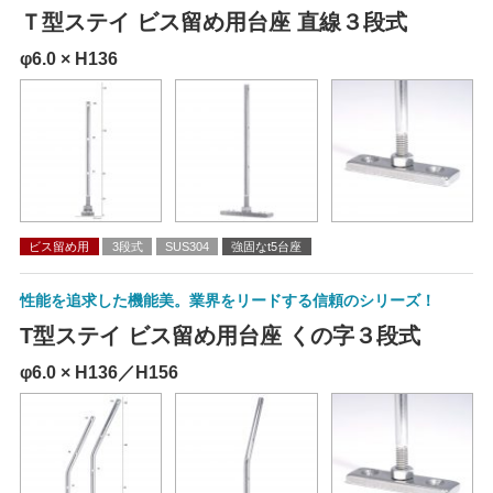
Ｔ型ステイ ビス留め用台座 直線３段式
φ6.0 × H136
ビス留め用
3段式
SUS304
強固なt5台座
性能を追求した機能美。業界をリードする信頼のシリーズ！
T型ステイ ビス留め用台座 くの字３段式
φ6.0 × H136／H156