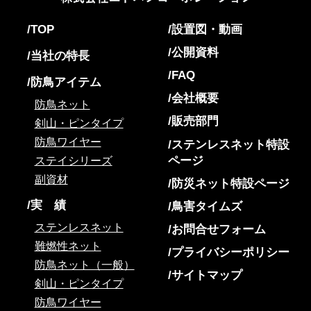
TOP
設置図・動画
公開資料
当社の特長
FAQ
防鳥アイテム
会社概要
防鳥ネット
販売部門
剣山・ピンタイプ
防鳥ワイヤー
ステンレスネット特設
ページ
ステイシリーズ
副資材
防災ネット特設ページ
実 績
鳥害タイムズ
ステンレスネット
お問合せフォーム
難燃性ネット
プライバシーポリシー
防鳥ネット（一般）
サイトマップ
剣山・ピンタイプ
防鳥ワイヤー