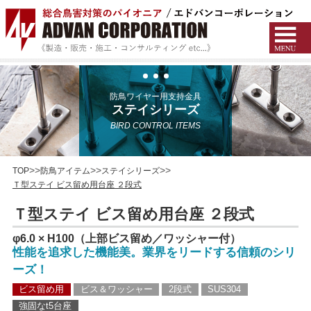
防鳥ワイヤー用支持金具
ステイシリーズ
BIRD CONTROL ITEMS
TOP
防鳥アイテム
ステイシリーズ
Ｔ型ステイ ビス留め用台座 ２段式
Ｔ型ステイ ビス留め用台座 ２段式
φ6.0 × H100（上部ビス留め／ワッシャー付）
性能を追求した機能美。業界をリードする信頼のシリ
ーズ！
ビス留め用
ビス＆ワッシャー
2段式
SUS304
強固なt5台座