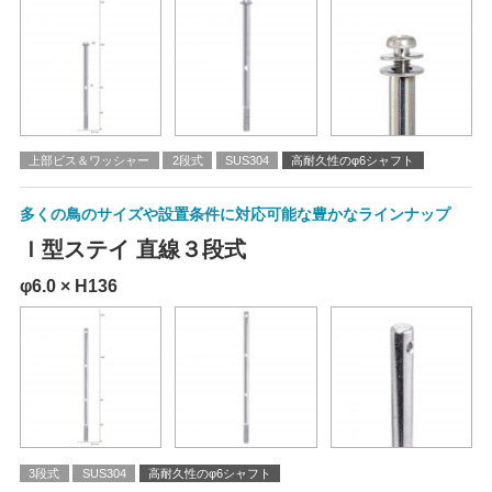
上部ビス＆ワッシャー
2段式
SUS304
高耐久性のφ6シャフト
多くの鳥のサイズや設置条件に対応可能な豊かなラインナップ
Ｉ型ステイ 直線３段式
φ6.0 × H136
3段式
SUS304
高耐久性のφ6シャフト