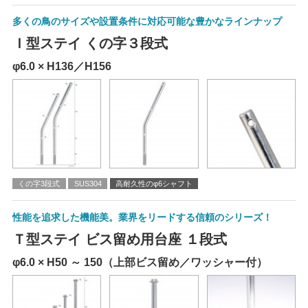
多くの鳥のサイズや設置条件に対応可能な豊かなラインナップ
Ｉ型ステイ くの字３段式
φ6.0 × H136／H156
くの字3段式
SUS304
高耐久性のφ6シャフト
性能を追求した機能美。業界をリードする信頼のシリーズ！
Ｔ型ステイ ビス留め用台座 １段式
φ6.0 × H50 ～ 150（上部ビス留め／ワッシャー付）