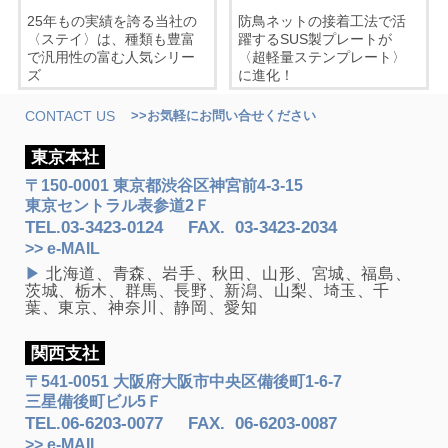
25年もの実績を誇る当社の
防鳥ネットの接着工法で活
〈ステイ〉は、種類も豊富
躍するSUS製プレートが
で汎用性の富む人気シリー
〈超軽量ステンプレート〉
ズ
に進化！
CONTACT US
>>お気軽にお問い合せください
東京本社
〒150-0001 東京都渋谷区神宮前4-3-15
東京セントラル表参道2Ｆ
TEL.
03-3423-0124
FAX
.
03-3423-2034
>> e-MAIL
▶
北海道、青森、岩手、秋田、山形、宮城、福島、
茨城、栃木、群馬、長野、新潟、山梨、埼玉、千
葉、東京、神奈川、静岡、愛知
関西支社
〒541-0051 大阪府大阪市中央区備後町1-6-7
三星備後町ビル5Ｆ
TEL.
06-6203-0077
FAX
.
06-6203-0087
>> e-MAIL