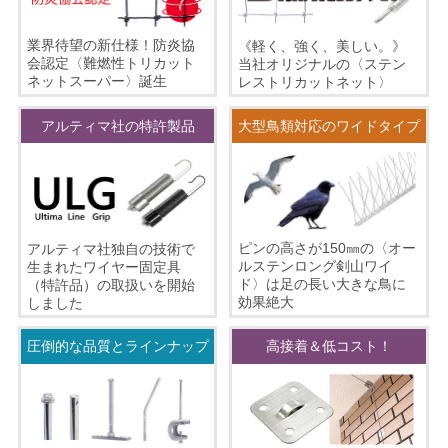
業界待望の新仕様！防炎協
《軽く、強く、美しい。》
会認定〈難燃性トリカット
当社オリジナルの〈ステン
ネットスーパー〉誕生
レストリカットネット〉
アルティマ社の特許製品
大型鳥類対応のワイドタイプ
ピンの高さが150㎜の〈オー
アルティマ社独自の技術で
ルステンロング剣山ワイ
生まれたワイヤー固定具
ド〉は足の長い大きな鳥に
（特許品）の取扱いを開始
効果絶大
しました
圧倒的な品質とラインナップ
高接着＆低コスト！