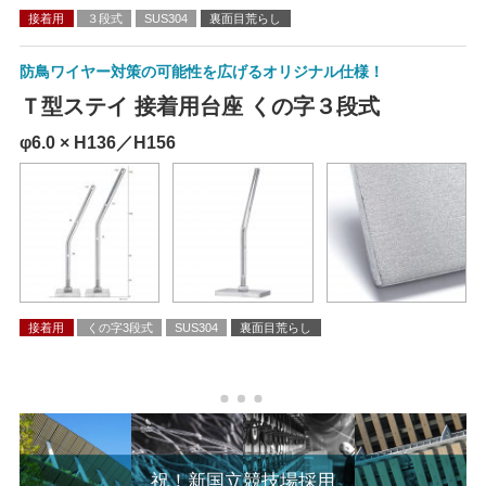
接着用
３段式
SUS304
裏面目荒らし
防鳥ワイヤー対策の可能性を広げるオリジナル仕様！
Ｔ型ステイ 接着用台座 くの字３段式
φ6.0 × H136／H156
接着用
くの字3段式
SUS304
裏面目荒らし
祝！新国立競技場採用