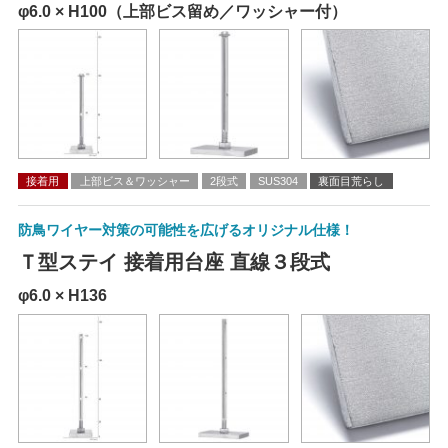
φ6.0 × H100（上部ビス留め／ワッシャー付）
接着用
上部ビス＆ワッシャー
2段式
SUS304
裏面目荒らし
防鳥ワイヤー対策の可能性を広げるオリジナル仕様！
Ｔ型ステイ 接着用台座 直線３段式
φ6.0 × H136