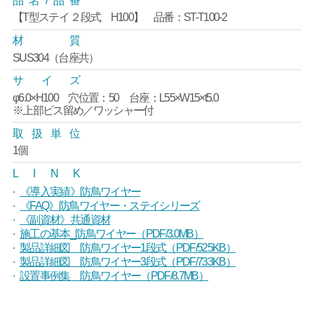
品
名
/
品
番
【T型ステイ ２段式 H100】 品番：ST-T100-2
材
質
SUS304（台座共）
サ
イ
ズ
φ6.0×H100 穴位置：50 台座：L55×W15×t5.0
※上部ビス留め／ワッシャー付
取
扱
単
位
1個
L
I
N
K
《導入実績》防鳥ワイヤー
《FAQ》防鳥ワイヤー・ステイシリーズ
《副資材》共通資材
施工の基本_防鳥ワイヤー（PDF/3.0MB）
製品詳細図 防鳥ワイヤー1段式（PDF/525KB）
製品詳細図 防鳥ワイヤー3段式（PDF/733KB）
設置事例集 防鳥ワイヤー（PDF/8.7MB）