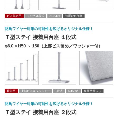
ビス留め用
くの字３段式
SUS304
強固なt5台座
防鳥ワイヤー対策の可能性を広げるオリジナル仕様！
Ｔ型ステイ 接着用台座 １段式
φ6.0 × H50 ～ 150（上部ビス留め／ワッシャー付）
接着用
上部ビス＆ワッシャー
1段式
SUS304
裏面目荒らし
防鳥ワイヤー対策の可能性を広げるオリジナル仕様！
Ｔ型ステイ 接着用台座 ２段式