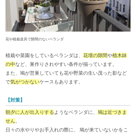
花や植栽道具で隙間のないベランダ
植栽や菜園をしているベランダは、
花壇の隙間
や
植木鉢
の中
など、巣作りされやすい条件が揃っています。
また、鳩が営巣していても花や野菜の生い茂った影など
で
気がつかない
ケースもあります。
【対策】
朝夕に人が出入りする
ようなベランダに、
鳩は近づきま
せん
。
日々の水やりやお手入れの際に、 鳩が来ていないかをこ