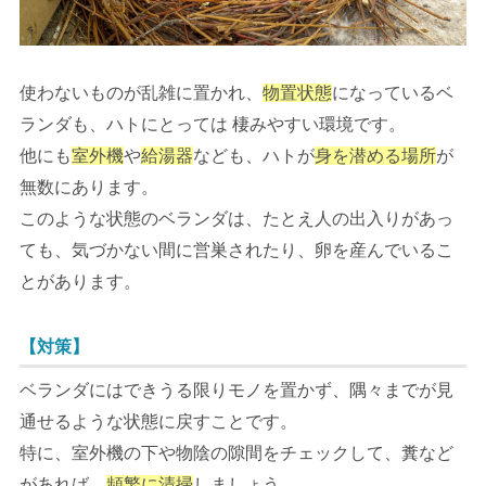
使わないものが乱雑に置かれ、
物置状態
になっているベ
ランダも、ハトにとっては 棲みやすい環境です。
他にも
室外機
や
給湯器
なども、ハトが
身を潜める場所
が
無数にあります。
このような状態のベランダは、たとえ人の出入りがあっ
ても、気づかない間に営巣されたり、卵を産んでいるこ
とがあります。
【対策】
ベランダにはできうる限りモノを置かず、隅々までが見
通せるような状態に戻すことです。
特に、室外機の下や物陰の隙間をチェックして、糞など
があれば、
頻繁に清掃
しましょう。