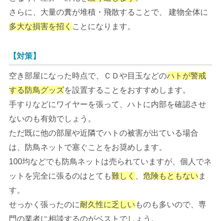
さらに、大量の糞が堆積・飛散することで、 建物全体に
多大な損害を招く
ことになります。
【対策】
空き部屋になった時点で、ＣＤや目玉などの
ハトが警戒
する防鳥グッズ
を設置することをおすすめします。
手すりなどにワイヤーを張って、ハトに内部を確認させ
ないのも有効でしょう。
ただ既に他の部屋や近隣でハトの被害が出ている場合
は、防鳥ネットで塞ぐことをお奨めします。
100均などでも防鳥ネットは売られていますが、個人でネ
ットを完全に張るのはとても
難しく
、
危険もともない
ま
す。
せっかく張ったのに
耐久性に乏しい
ものも多いので、専
門の業者に相談するのがベストでしょう。