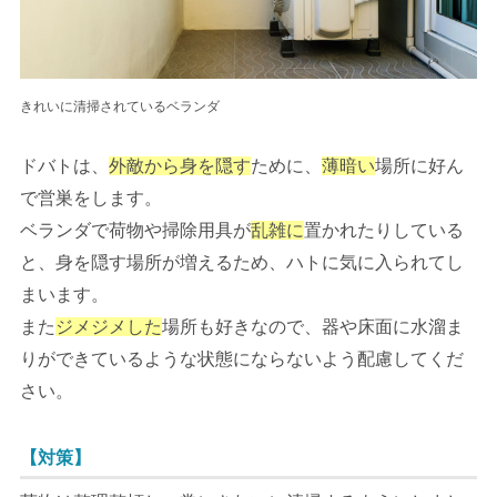
きれいに清掃されているベランダ
ドバトは、
外敵から身を隠す
ために、
薄暗い
場所に好ん
で営巣をします。
ベランダで荷物や掃除用具が
乱雑に
置かれたりしている
と、身を隠す場所が増えるため、ハトに気に入られてし
まいます。
また
ジメジメした
場所も好きなので、器や床面に水溜ま
りができているような状態にならないよう配慮してくだ
さい。
【対策】