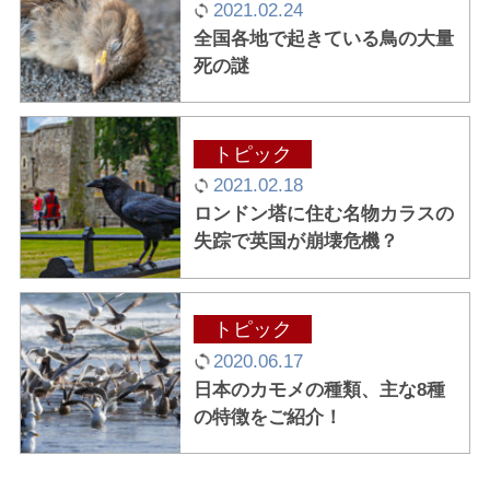
2021.02.24
全国各地で起きている鳥の大量
死の謎
トピック
2021.02.18
ロンドン塔に住む名物カラスの
失踪で英国が崩壊危機？
トピック
2020.06.17
日本のカモメの種類、主な8種
の特徴をご紹介！