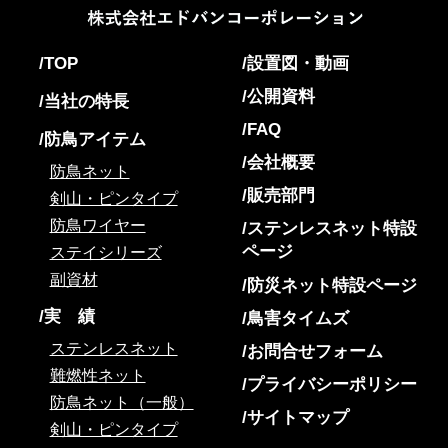
TOP
設置図・動画
公開資料
当社の特長
FAQ
防鳥アイテム
会社概要
防鳥ネット
販売部門
剣山・ピンタイプ
防鳥ワイヤー
ステンレスネット特設
ページ
ステイシリーズ
副資材
防災ネット特設ページ
実 績
鳥害タイムズ
ステンレスネット
お問合せフォーム
難燃性ネット
プライバシーポリシー
防鳥ネット（一般）
サイトマップ
剣山・ピンタイプ