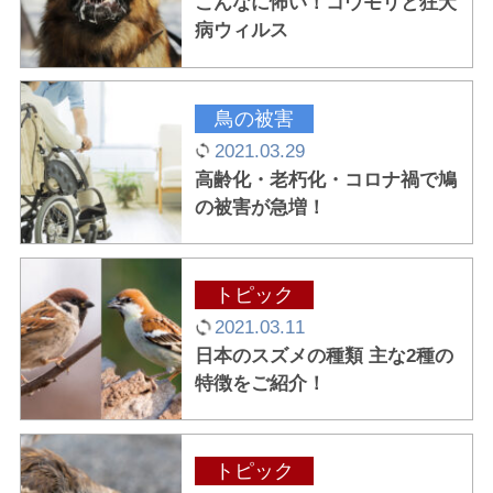
こんなに怖い！コウモリと狂犬
病ウィルス
鳥の被害
2021.03.29
高齢化・老朽化・コロナ禍で鳩
の被害が急増！
トピック
2021.03.11
日本のスズメの種類 主な2種の
特徴をご紹介！
トピック