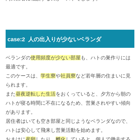
case:2 人の出入りが少ないベランダ
ベランダの
使用頻度が少ない部屋
も、ハトの巣作りには
最適です。
このケースは、
学生寮
や
社員寮
など若年層の住まいに見
られます。
また
昼夜逆転した生活
をおくっていると、夕方から朝の
ハトが寝る時間に不在になるため、営巣されやすい傾向
があります。
居住者はいても空き部屋と同じようなベランダなので、
ハトは安心して飛来し営巣活動を始めます。
おまけに
産卵
したり、
孵化
していると、個人で撤去する