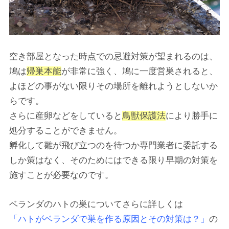
空き部屋となった時点での忌避対策が望まれるのは、
鳩は
帰巣本能
が非常に強く、鳩に一度営巣されると、
よほどの事がない限りその場所を離れようとしないか
らです。
さらに産卵などをしていると
鳥獣保護法
により勝手に
処分することができません。
孵化して雛が飛び立つのを待つか専門業者に委託する
しか策はなく、そのためにはできる限り早期の対策を
施すことが必要なのです。
ベランダのハトの巣についてさらに詳しくは
「ハトがベランダで巣を作る原因とその対策は？」
の