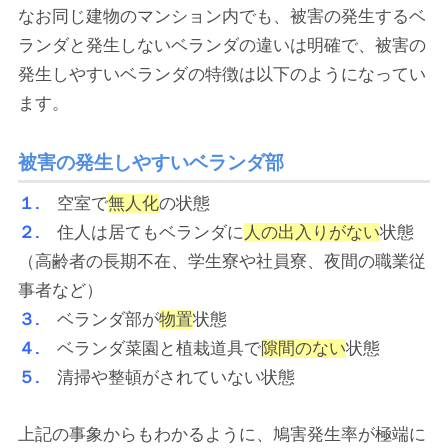
なお同じ建物のマンション内でも、被害の発生するベ
ランダと発生しないベランダの違いは明確で、被害の
発生しやすいベランダの特徴は以下のようになってい
ます。
被害の発生しやすいベランダ部
１.
空室で
無人化
の状態
２.
住人は居てもベランダに
人の出入りがない
状態
（高齢者の長期不在、学生寮や社員寮、夜間の職業従
事者など）
３.
ベランダ部が
物置
状態
４.
ベランダ菜園と植栽道具で
隙間のない
状態
５.
清掃や整頓がされていない状態
上記の事象からもわかるように、鳩害発生率が極端に