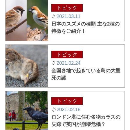
トピック
2021.03.11
日本のスズメの種類 主な2種の
特徴をご紹介！
トピック
2021.02.24
全国各地で起きている鳥の大量
死の謎
トピック
2021.02.18
ロンドン塔に住む名物カラスの
失踪で英国が崩壊危機？