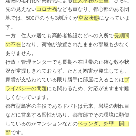
建物の老朽化や高齢化による
住人不在の空室
、さらに
先の見えない
コロナ禍
なども重なり、都心部のある団
地では、500戸のうち3割近くが
空家状態
になっていま
す。
一方、住人が居ても高齢者施設などへの入所で
長期間
の不在
となり、荷物が放置されたままの部屋も少なく
ありません。
行政・管理センターでも長期不在世帯の正確な数や状
況が掌握しきれておらず、たとえ鳩害が発生しても、
家賃が支払われている限り勝手に部屋に入ることは
プ
ライバシーの問題
にも関わるため、対応がますます難
しくなっています。
都市型鳥害の主役であるドバトは元来、岩場の割れ目
などに営巣する習性があり、都市部でその環境に類似
しているのがマンションなどの
ベランダ、外壁、開口
部
です。