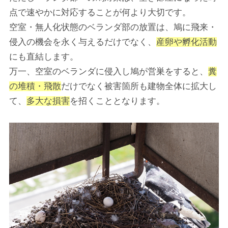
点で速やかに対応することが何より大切です。
空室・無人化状態のベランダ部の放置は、鳩に飛来・
侵入の機会を永く与えるだけでなく、
産卵や孵化活動
にも直結します。
万一、空室のベランダに侵入し鳩が営巣をすると、
糞
の堆積・飛散
だけでなく被害箇所も建物全体に拡大し
て、
多大な損害
を招くこととなります。