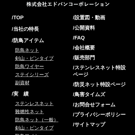
TOP
設置図・動画
公開資料
当社の特長
FAQ
防鳥アイテム
会社概要
防鳥ネット
販売部門
剣山・ピンタイプ
防鳥ワイヤー
ステンレスネット特設
ページ
ステイシリーズ
副資材
防災ネット特設ページ
実 績
鳥害タイムズ
ステンレスネット
お問合せフォーム
難燃性ネット
プライバシーポリシー
防鳥ネット（一般）
サイトマップ
剣山・ピンタイプ