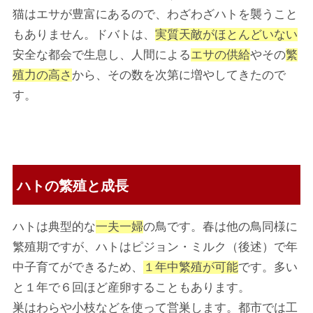
猫はエサが豊富にあるので、わざわざハトを襲うこと
もありません。ドバトは、
実質天敵がほとんどいない
安全な都会で生息し、人間による
エサの供給
やその
繁
殖力の高さ
から、その数を次第に増やしてきたので
す。
ハトの繁殖と成長
ハトは典型的な
一夫一婦
の鳥です。春は他の鳥同様に
繁殖期ですが、ハトはピジョン・ミルク（後述）で年
中子育てができるため、
１年中繁殖が可能
です。多い
と１年で６回ほど産卵することもあります。
巣はわらや小枝などを使って営巣します。都市では工