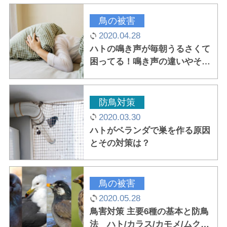
鳥の被害
2020.04.28
ハトの鳴き声が毎朝うるさくて
困ってる！鳴き声の違いやその
理由は？
防鳥対策
2020.03.30
ハトがベランダで巣を作る原因
とその対策は？
鳥の被害
2020.05.28
鳥害対策 主要6種の基本と防鳥
法 ハト/カラス/カモメ/ムクド