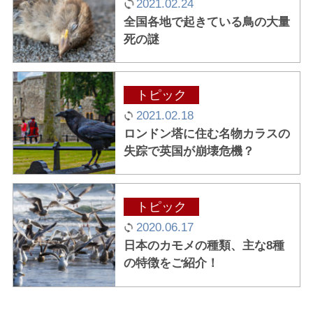
2021.02.24
全国各地で起きている鳥の大量
死の謎
トピック
2021.02.18
ロンドン塔に住む名物カラスの
失踪で英国が崩壊危機？
トピック
2020.06.17
日本のカモメの種類、主な8種
の特徴をご紹介！