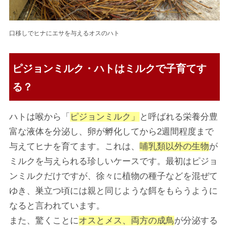
口移しでヒナにエサを与えるオスのハト
ピジョンミルク・ハトはミルクで子育てす
る？
ハトは喉から「
ピジョン
ミルク」
と呼ばれる栄養分豊
富な液体を分泌し、卵が孵化してから2週間程度まで
与えてヒナを育てます。これは、
哺乳類以外の生物
が
ミルクを与えられる珍しいケースです。最初はピジョ
ンミルクだけですが、徐々に植物の種子などを混ぜて
ゆき、巣立つ頃には親と同じような餌をもらうように
なると言われています。
また、驚くことに
オスとメス、両方の成鳥
が分泌する