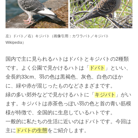
左）ドバト／右）キジバト（画像引用：カワラバト／キジバト
Wikipedia）
国内で主に見られるハトはドバトとキジバトの2種類
です。よく公園で見かけるハトは「
ドバト
」といい、
全長約33cm、羽の色は黒褐色、灰色、白色のほか
に、緑や赤が混じったものなどさまざまです。
緑の多い郊外などで見かけるハトに「
キジバト
」がい
ます。キジバトは赤茶色っぽい羽の色と首の青い筋模
様が特徴で、全国的に生息しているハトです。
一般的に私たちの生活に近いのはドバトです。今回は
主に
ドバトの生態
をご紹介します。