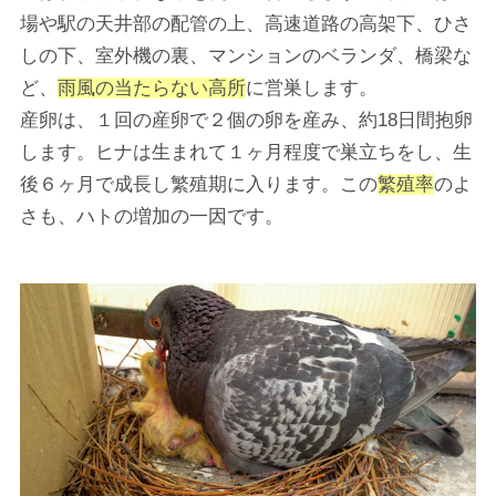
場や駅の天井部の配管の上、高速道路の高架下、ひさ
しの下、室外機の裏、マンションのベランダ、橋梁な
ど、
雨風の当たらない高所
に営巣します。
産卵は、１回の産卵で２個の卵を産み、約18日間抱卵
します。ヒナは生まれて１ヶ月程度で巣立ちをし、生
後６ヶ月で成長し繁殖期に入ります。この
繁殖率
のよ
さも、ハトの増加の一因です。