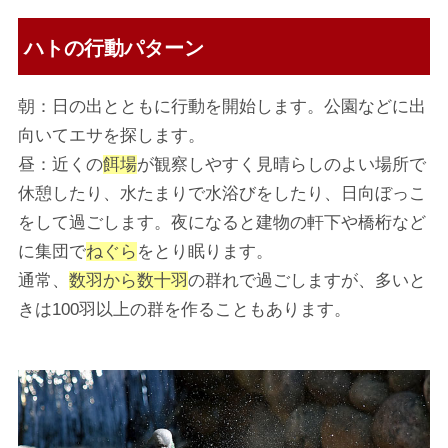
ハトの
行動パターン
朝：日の出とともに行動を開始します。公園などに出
向いてエサを探します。
昼：近くの
餌場
が観察しやすく見晴らしのよい場所で
休憩したり、水たまりで水浴びをしたり、日向ぼっこ
をして過ごします。夜になると建物の軒下や橋桁など
に集団で
ねぐら
をとり眠ります。
通常、
数羽から数十羽
の群れで過ごしますが、多いと
きは100羽以上の群を作ることもあります。